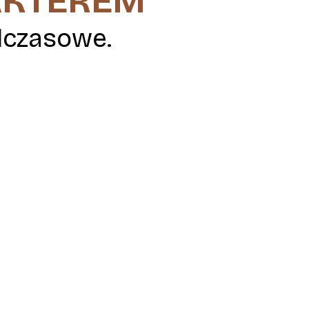
AKTEREM
dczasowe.