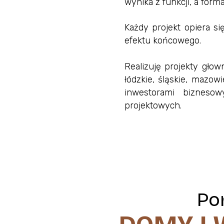
wynika z funkcji, a for
Każdy projekt opiera s
efektu końcowego.
Realizuję projekty głow
łódzkie, śląskie, mazow
inwestorami biznesowy
projektowych.
Po