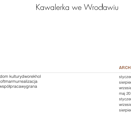
Kawalerka we Wrocławiu
ARCH
dom kultury
dworek
hol
stycze
loft
marmur
realizacja
sierpi
współpraca
wygrana
wrzesi
maj 20
stycze
wrzesi
sierpi