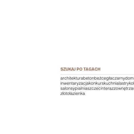
SZUKAJ PO TAGACH
architektura
beton
beż
cegła
czarny
dom
inwentaryzacja
konkurs
kuchnia
lastryko
salon
sypialnia
szczecin
terazzo
wnętrza
złoto
łazienka