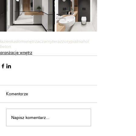
łazienka
dom
wnętrza
czarny
terazzo
sypialnia
hol
beton
aranżacje wnętrz
Komentarze
Napisz komentarz...